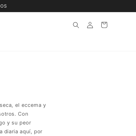
DOS
Iniciar
Carrito
sesión
 seca, el eccema y
sotros. Con
go y su peor
 diaria aquí, por