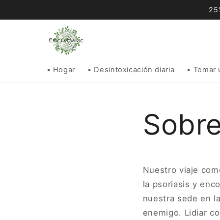
Ir
25
directamente
al contenido
• Hogar
• Desintoxicación diaria
• Tomar 
Sobre
Nuestro viaje come
la psoriasis y enc
nuestra sede en la
enemigo. Lidiar co