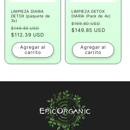
LIMPIEZA DIARIA
LIMPIEZA DETOX
DETOX (paquete de
DIARIA (Pack de 4x)
3x)
Precio
Precio
$199.80 USD
Precio
Precio
$149.85 USD
habitual
$149.85 USD
de
habitual
$112.39 USD
de
oferta
oferta
Agregar al
Agregar al
carrito
carrito