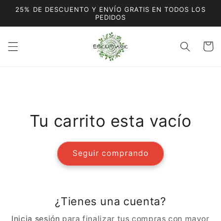
Ir
25% DE DESCUENTO Y ENVÍO GRATIS EN TODOS LOS
directamente
PEDIDOS
al contenido
Carrito
Tu carrito esta vacío
Seguir comprando
¿Tienes una cuenta?
Inicia sesión
para finalizar tus compras con mayor