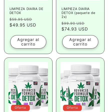
LIMPIEZA DIARIA DE
LIMPIEZA DIARIA
DETOX
DETOX (paquete de
2x)
Precio
Precio
$59.95 USD
Precio
Precio
$99.90 USD
habitual
$49.95 USD
de
habitual
$74.93 USD
de
oferta
oferta
Agregar al
Agregar al
carrito
carrito
Oferta
Oferta