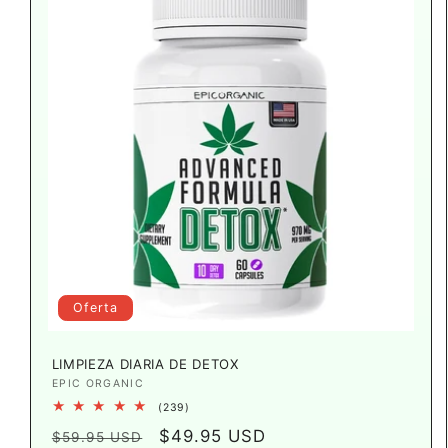
Oferta
LIMPIEZA DIARIA DE DETOX
Proveedor:
EPIC ORGANIC
239
(239)
reseñas
Precio
Precio
$49.95 USD
totales
$59.95 USD