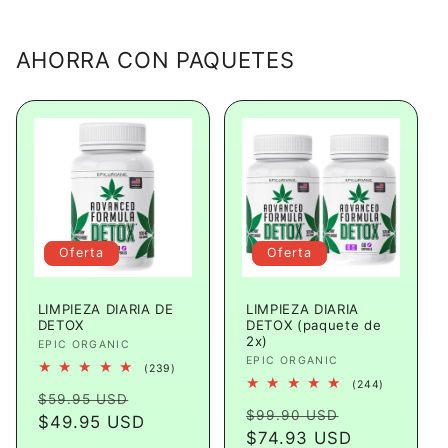
AHORRA CON PAQUETES
Oferta
Oferta
LIMPIEZA DIARIA DE
LIMPIEZA DIARIA
DETOX
DETOX (paquete de
2x)
Proveedor:
EPIC ORGANIC
Proveedor:
EPIC ORGANIC
239
(239)
reseñas
244
(244)
Precio
Precio
totales
$59.95 USD
reseñas
Precio
Precio
totales
$99.90 USD
habitual
$49.95 USD
de
habitual
$74.93 USD
de
oferta