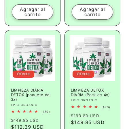
oferta
Agregar al
Agregar al
carrito
carrito
Oferta
Oferta
LIMPIEZA DIARIA
LIMPIEZA DETOX
DETOX (paquete de
DIARIA (Pack de 4x)
3x)
Proveedor:
EPIC ORGANIC
Proveedor:
EPIC ORGANIC
130
(130)
reseñas
189
(189)
Precio
Precio
totales
$199.80 USD
reseñas
Precio
Precio
totales
$149.85 USD
habitual
$149.85 USD
de
habitual
$112.39 USD
de