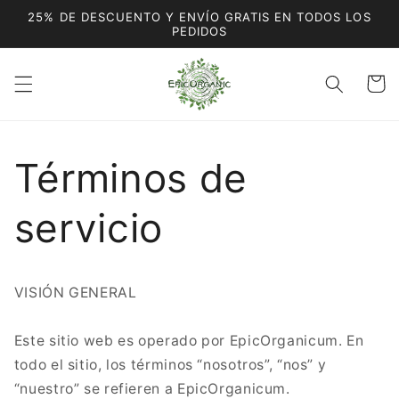
Ir
25% DE DESCUENTO Y ENVÍO GRATIS EN TODOS LOS
directamente
PEDIDOS
al contenido
Carrito
Términos de
servicio
VISIÓN GENERAL
Este sitio web es operado por EpicOrganicum. En
todo el sitio, los términos “nosotros”, “nos” y
“nuestro” se refieren a EpicOrganicum.