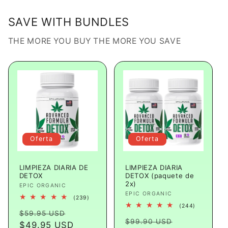
SAVE WITH BUNDLES
THE MORE YOU BUY THE MORE YOU SAVE
Oferta
Oferta
LIMPIEZA DIARIA DE
LIMPIEZA DIARIA
DETOX
DETOX (paquete de
2x)
Proveedor:
EPIC ORGANIC
Proveedor:
EPIC ORGANIC
239
(239)
reseñas
244
(244)
Precio
Precio
totales
$59.95 USD
reseñas
Precio
Precio
totales
$99.90 USD
habitual
$49.95 USD
de