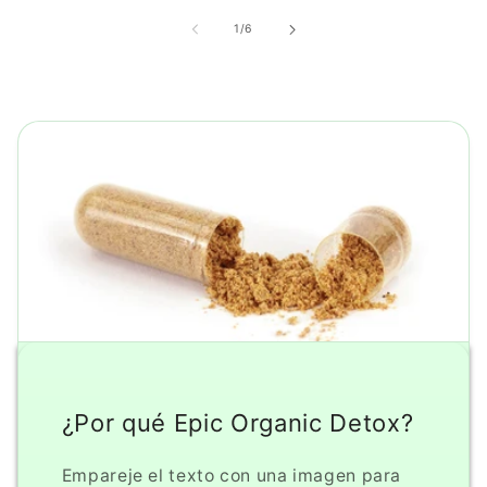
de
1
/
6
¿Por qué Epic Organic Detox?
Empareje el texto con una imagen para