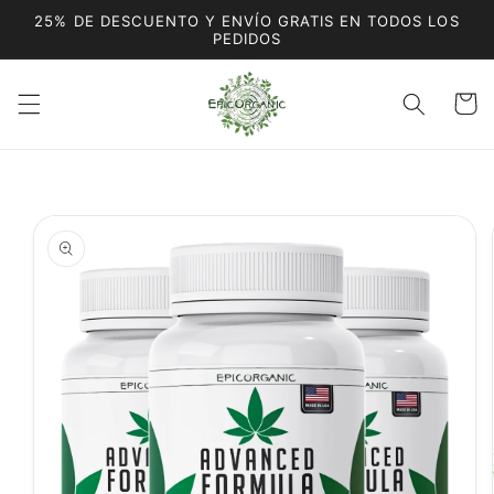
Ir
25% DE DESCUENTO Y ENVÍO GRATIS EN TODOS LOS
directamente
PEDIDOS
al contenido
Carrito
Ir
directamente
a la
información
del producto