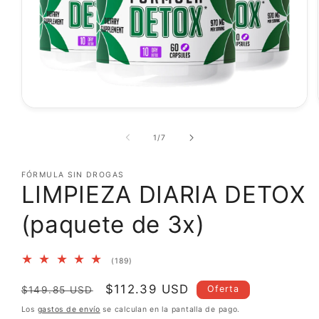
Abrir
elemento
multimedia
de
1
/
7
1
en
una
FÓRMULA SIN DROGAS
ventana
LIMPIEZA DIARIA DETOX
modal
(paquete de 3x)
189
(189)
reseñas
totales
Precio
Precio
$112.39 USD
Oferta
$149.85 USD
habitual
de
Los
gastos de envío
se calculan en la pantalla de pago.