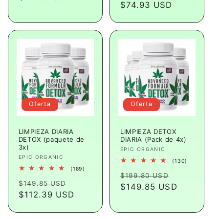
habitual
$74.93 USD
de
oferta
oferta
Oferta
Oferta
LIMPIEZA DIARIA
LIMPIEZA DETOX
DETOX (paquete de
DIARIA (Pack de 4x)
3x)
Proveedor:
EPIC ORGANIC
Proveedor:
EPIC ORGANIC
130
(130)
reseñas
189
(189)
Precio
Precio
totales
$199.80 USD
reseñas
Precio
Precio
totales
$149.85 USD
habitual
$149.85 USD
de
habitual
$112.39 USD
de
oferta
oferta