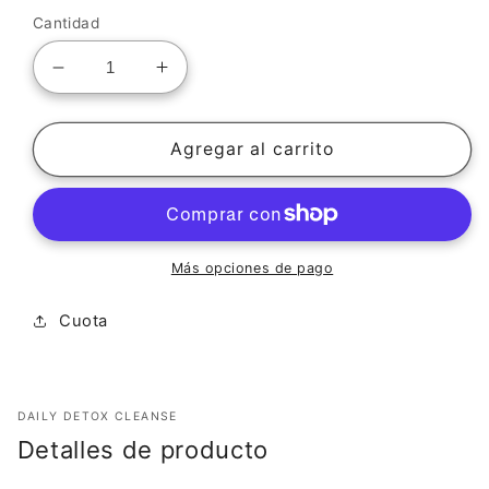
oferta
Cantidad
Reducir
Aumentar
cantidad
cantidad
para
para
LIMPIEZA
LIMPIEZA
Agregar al carrito
DIARIA
DIARIA
DETOX
DETOX
(paquete
(paquete
de
de
3x)
3x)
Más opciones de pago
Cuota
DAILY DETOX CLEANSE
Detalles de producto