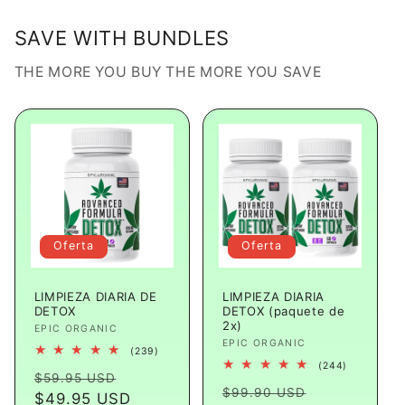
SAVE WITH BUNDLES
THE MORE YOU BUY THE MORE YOU SAVE
Oferta
Oferta
LIMPIEZA DIARIA DE
LIMPIEZA DIARIA
DETOX
DETOX (paquete de
2x)
Proveedor:
EPIC ORGANIC
Proveedor:
EPIC ORGANIC
239
(239)
reseñas
244
(244)
Precio
Precio
totales
$59.95 USD
reseñas
Precio
Precio
totales
$99.90 USD
habitual
$49.95 USD
de