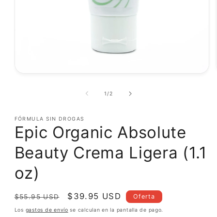
Abrir
elemento
multimedia
de
1
/
2
1
en
una
FÓRMULA SIN DROGAS
ventana
Epic Organic Absolute
modal
Beauty Crema Ligera (1.1
oz)
Precio
Precio
$39.95 USD
Oferta
$55.95 USD
habitual
de
Los
gastos de envío
se calculan en la pantalla de pago.