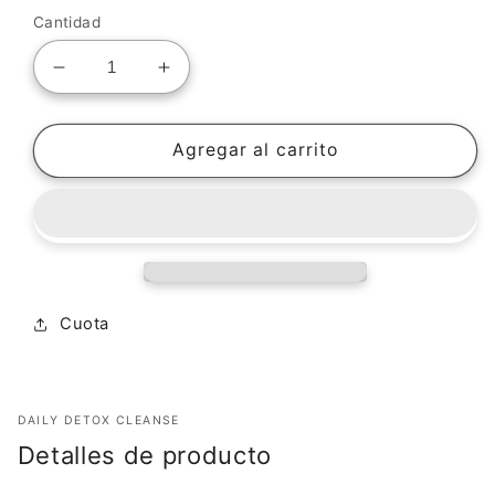
oferta
Cantidad
Reducir
Aumentar
cantidad
cantidad
para
para
Epic
Epic
Agregar al carrito
Organic
Organic
Absolute
Absolute
Beauty
Beauty
Crema
Crema
Ligera
Ligera
(1.1
(1.1
oz)
oz)
Cuota
DAILY DETOX CLEANSE
Detalles de producto