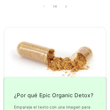
de
1
/
6
¿Por qué Epic Organic Detox?
Empareje el texto con una imagen para