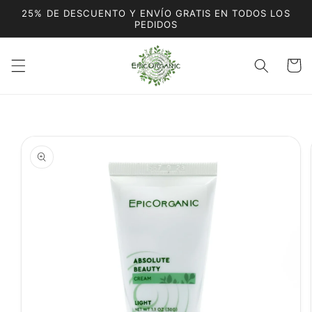
Ir
25% DE DESCUENTO Y ENVÍO GRATIS EN TODOS LOS
directamente
PEDIDOS
al contenido
Carrito
Ir
directamente
a la
información
del producto