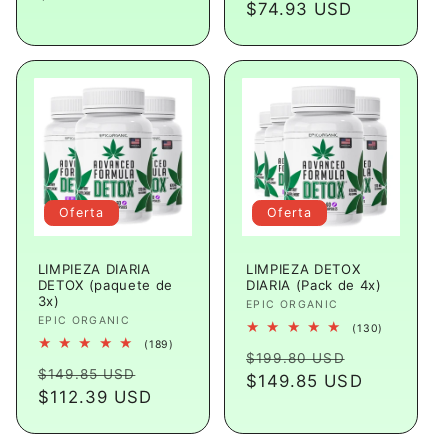
habitual
$74.93 USD
de
oferta
oferta
Oferta
Oferta
LIMPIEZA DIARIA
LIMPIEZA DETOX
DETOX (paquete de
DIARIA (Pack de 4x)
3x)
Proveedor:
EPIC ORGANIC
Proveedor:
EPIC ORGANIC
130
(130)
reseñas
189
(189)
Precio
Precio
totales
$199.80 USD
reseñas
Precio
Precio
totales
$149.85 USD
habitual
$149.85 USD
de
habitual
$112.39 USD
de
oferta
oferta