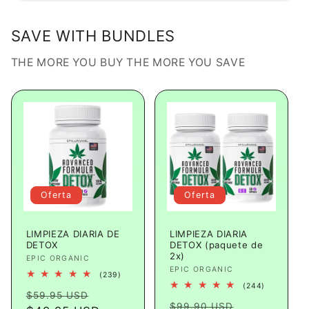
SAVE WITH BUNDLES
THE MORE YOU BUY THE MORE YOU SAVE
Oferta
Oferta
LIMPIEZA DIARIA DE
LIMPIEZA DIARIA
DETOX
DETOX (paquete de
2x)
Proveedor:
EPIC ORGANIC
Proveedor:
EPIC ORGANIC
239
(239)
reseñas
244
(244)
Precio
Precio
totales
$59.95 USD
reseñas
Precio
Precio
totales
$99.90 USD