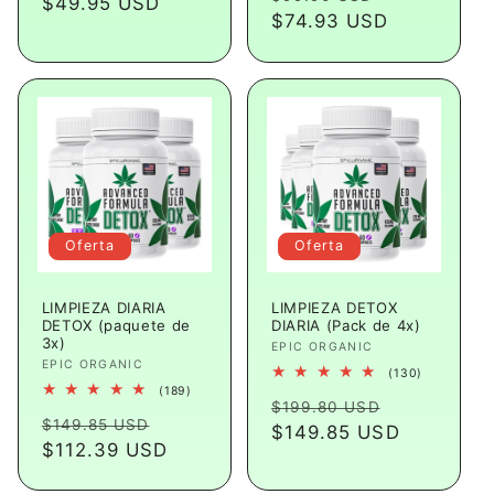
habitual
$49.95 USD
de
habitual
$74.93 USD
de
oferta
oferta
Oferta
Oferta
LIMPIEZA DIARIA
LIMPIEZA DETOX
DETOX (paquete de
DIARIA (Pack de 4x)
3x)
Proveedor:
EPIC ORGANIC
Proveedor:
EPIC ORGANIC
130
(130)
reseñas
189
(189)
Precio
Precio
totales
$199.80 USD
reseñas
Precio
Precio
totales
$149.85 USD
habitual
$149.85 USD
de
habitual
$112.39 USD
de
oferta
oferta