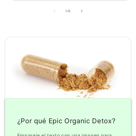
de
1
/
6
¿Por qué Epic Organic Detox?
Empareje el texto con una imagen para