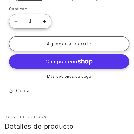
Cantidad
Reducir
Aumentar
cantidad
cantidad
para
para
Epic
Epic
Agregar al carrito
Organic
Organic
Aloe
Aloe
Vera
Vera
Gel
Gel
-
-
Más opciones de pago
Gel
Gel
purificador
purificador
Cuota
de
de
manos
manos
con
con
soporte
soporte
DAILY DETOX CLEANSE
inmunológico
inmunológico
Detalles de producto
(4
(4