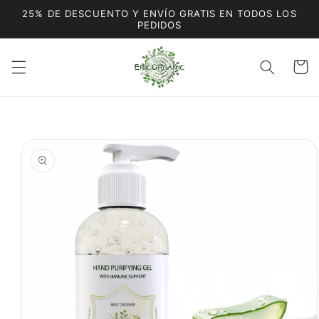
Ir
25% DE DESCUENTO Y ENVÍO GRATIS EN TODOS LOS
directamente
PEDIDOS
al contenido
Carrito
Ir
directamente
a la
información
del producto