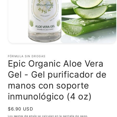
Abrir
elemento
multimedia
FÓRMULA SIN DROGAS
1
Epic Organic Aloe Vera
en
una
ventana
Gel - Gel purificador de
modal
manos con soporte
inmunológico (4 oz)
Precio
$6.90 USD
habitual
Los
gastos de envío
se calculan en la pantalla de pago.