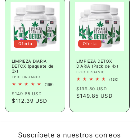
Oferta
Oferta
LIMPIEZA DIARIA
LIMPIEZA DETOX
DETOX (paquete de
DIARIA (Pack de 4x)
3x)
Proveedor:
EPIC ORGANIC
Proveedor:
EPIC ORGANIC
130
(130)
reseñas
189
(189)
Precio
Precio
totales
$199.80 USD
reseñas
Precio
Precio
totales
$149.85 USD
habitual
$149.85 USD
de
habitual
$112.39 USD
de
oferta
oferta
Suscríbete a nuestros correos