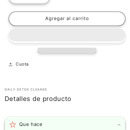
cantidad
cantidad
para
para
Crema
Crema
Agregar al carrito
Hialurónica
Hialurónica
Orgánica
Orgánica
Epic
Epic
(1.1
(1.1
oz)
oz)
Cuota
DAILY DETOX CLEANSE
Detalles de producto
Que hace