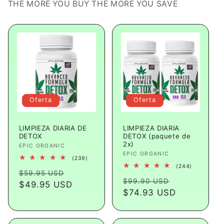
THE MORE YOU BUY THE MORE YOU SAVE
Oferta
Oferta
LIMPIEZA DIARIA DE
LIMPIEZA DIARIA
DETOX
DETOX (paquete de
2x)
Proveedor:
EPIC ORGANIC
Proveedor:
EPIC ORGANIC
239
(239)
reseñas
244
(244)
Precio
Precio
totales
$59.95 USD
reseñas
Precio
Precio
totales
$99.90 USD
habitual
$49.95 USD
de
habitual
$74.93 USD
de
oferta
oferta