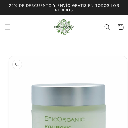
Ir
25% DE DESCUENTO Y ENVÍO GRATIS EN TODOS LOS
directamente
PEDIDOS
al contenido
Carrito
Ir
directamente
a la
información
del producto