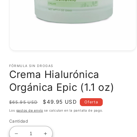
Abrir
elemento
multimedia
FÓRMULA SIN DROGAS
1
Crema Hialurónica
en
una
ventana
Orgánica Epic (1.1 oz)
modal
Precio
Precio
$49.95 USD
Oferta
$65.95 USD
habitual
de
Los
gastos de envío
se calculan en la pantalla de pago.
oferta
Cantidad
Reducir
Aumentar