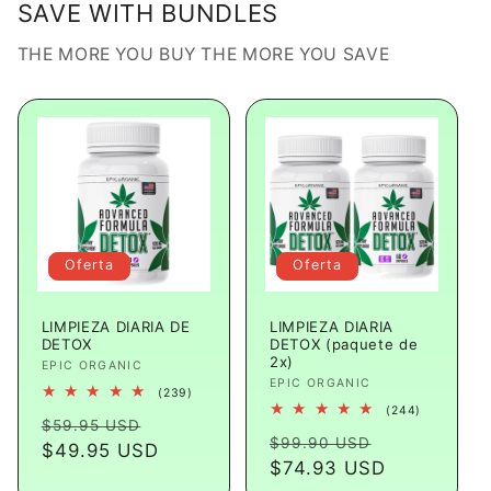
SAVE WITH BUNDLES
THE MORE YOU BUY THE MORE YOU SAVE
Oferta
Oferta
LIMPIEZA DIARIA DE
LIMPIEZA DIARIA
DETOX
DETOX (paquete de
2x)
Proveedor:
EPIC ORGANIC
Proveedor:
EPIC ORGANIC
239
(239)
reseñas
244
(244)
Precio
Precio
totales
$59.95 USD
reseñas
Precio
Precio
totales
$99.90 USD
habitual
$49.95 USD
de
habitual
$74.93 USD
de
oferta