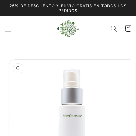
Ir
25% DE DESCUENTO Y ENVÍO GRATIS EN TODOS LOS
directamente
PEDIDOS
al contenido
Carrito
Ir
directamente
a la
información
del producto