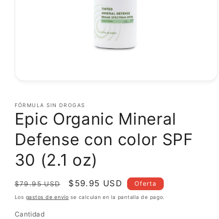
Abrir
elemento
multimedia
FÓRMULA SIN DROGAS
1
Epic Organic Mineral
en
una
ventana
Defense con color SPF
modal
30 (2.1 oz)
Precio
Precio
$59.95 USD
Oferta
$79.95 USD
habitual
de
Los
gastos de envío
se calculan en la pantalla de pago.
oferta
Cantidad