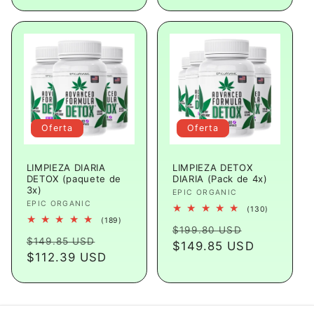
oferta
Oferta
Oferta
LIMPIEZA DIARIA
LIMPIEZA DETOX
DETOX (paquete de
DIARIA (Pack de 4x)
3x)
Proveedor:
EPIC ORGANIC
Proveedor:
EPIC ORGANIC
130
(130)
reseñas
189
(189)
Precio
Precio
totales
$199.80 USD
reseñas
Precio
Precio
totales
$149.85 USD
habitual
$149.85 USD
de
habitual
$112.39 USD
de
oferta
oferta